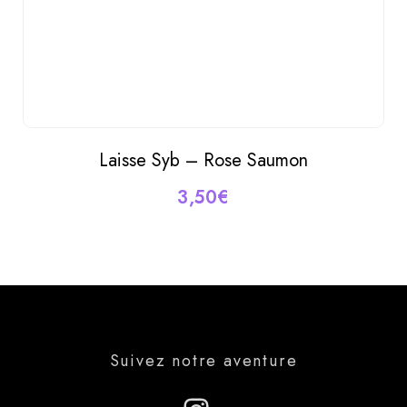
Laisse Syb – Rose Saumon
AJOUTER AU PANIER
3,50
€
Suivez notre aventure