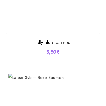
Lolly blue couineur
AJOUTER AU PANIER
5,50
€