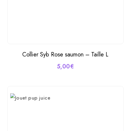
Collier Syb Rose saumon – Taille L
AJOUTER AU PANIER
5,00
€