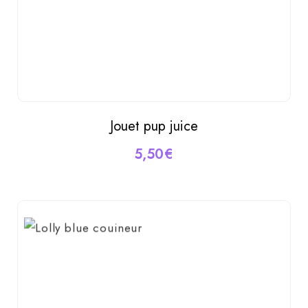
Jouet pup juice
AJOUTER AU PANIER
5,50
€