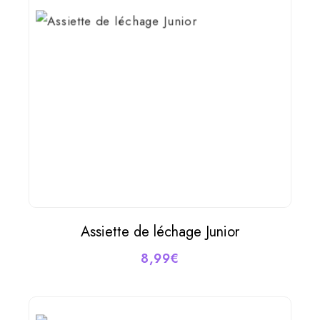
Assiette de léchage Junior
AJOUTER AU PANIER
8,99
€