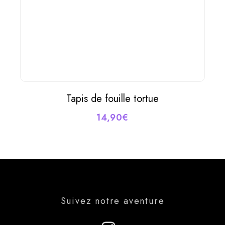
du
produit
Tapis de fouille tortue
AJOUTER AU PANIER
14,90
€
Suivez notre aventure