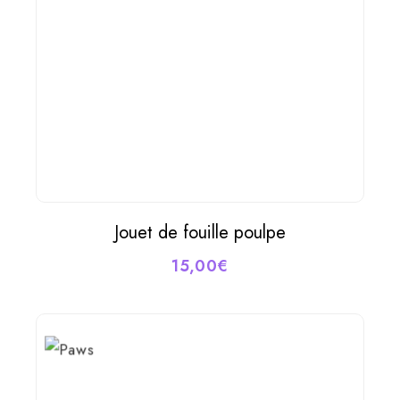
Jouet de fouille poulpe
LIRE LA SUITE
15,00
€