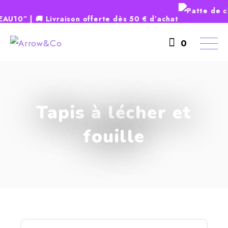
10” | 🚚 Livraison offerte dès 50 € d’achat
Skip
to
0
the
content
Tapis à lécher et
fouille