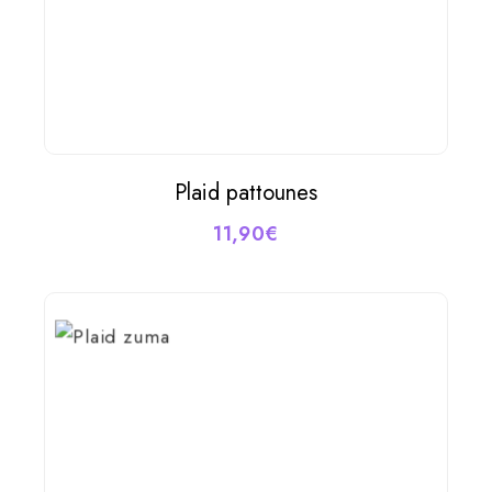
Plaid pattounes
AJOUTER AU PANIER
11,90
€