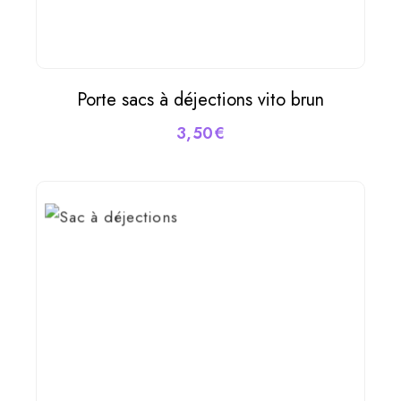
Porte sacs à déjections vito brun
AJOUTER AU PANIER
3,50
€