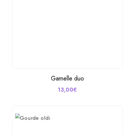
choisies
sur
la
page
du
produit
Gamelle duo
AJOUTER AU PANIER
13,00
€