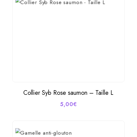
Collier Syb Rose saumon – Taille L
AJOUTER AU PANIER
5,00
€