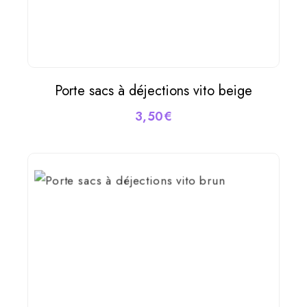
Porte sacs à déjections vito beige
AJOUTER AU PANIER
3,50
€