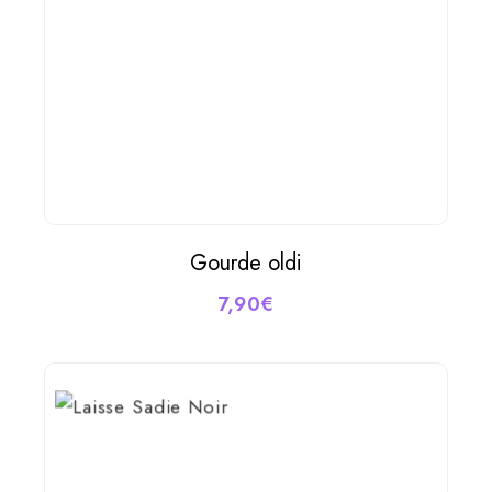
Gourde oldi
AJOUTER AU PANIER
7,90
€