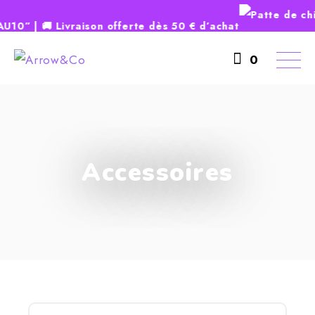
” | 🚚 Livraison offerte dès 50 € d’achat
Skip
to
0
the
content
Accessoires