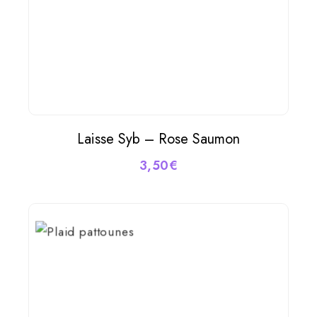
Laisse Syb – Rose Saumon
AJOUTER AU PANIER
3,50
€