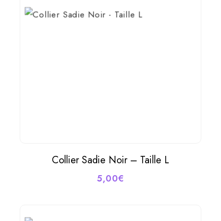
Collier Sadie Noir – Taille L
AJOUTER AU PANIER
5,00
€