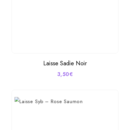
Laisse Sadie Noir
AJOUTER AU PANIER
3,50
€