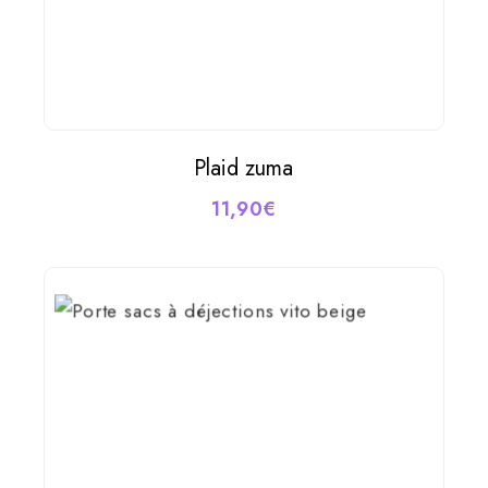
Plaid zuma
AJOUTER AU PANIER
11,90
€