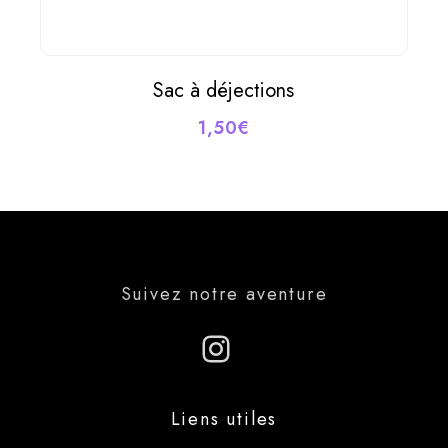
Sac à déjections
AJOUTER AU PANIER
1,50
€
Suivez notre aventure
Instagram
Liens utiles