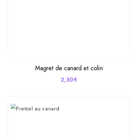
du
produit
Magret de canard et colin
AJOUTER AU PANIER
2,50
€