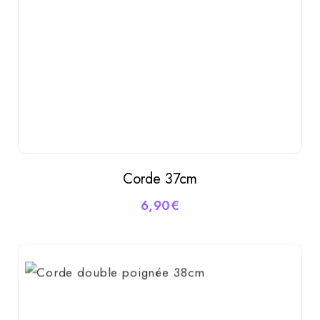
Corde 37cm
AJOUTER AU PANIER
6,90
€