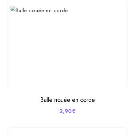
Balle nouée en corde
AJOUTER AU PANIER
2,90
€