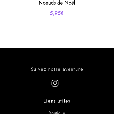
Noeuds de Noël
CHOIX DES OPTIONS
Ce
5,95
€
produit
a
plusieurs
variations.
Les
options
peuvent
être
choisies
sur
la
page
du
Suivez notre aventure
produit
Instagram
Liens utiles
Boutique