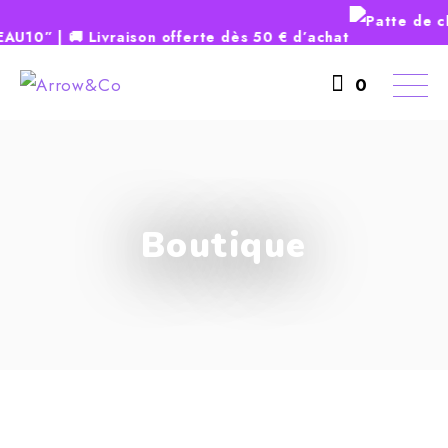
10” | 🚚 Livraison offerte dès 50 € d’achat
Skip
to
0
the
content
Boutique