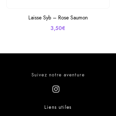
Laisse Syb – Rose Saumon
AJOUTER AU PANIER
3,50
€
Suivez notre aventure
Instagram
Liens utiles