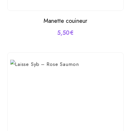
Manette couineur
LIRE LA SUITE
5,50
€