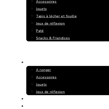
Accessoires
Jouets
Tapis à lécher et fouille
Jeux de réflexion
Paté
Snacks & Friandises
RONGEURS
A ronger
Accessoires
Jouets
Jeux de réflexion
NOËL
HALLOWEEN