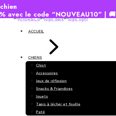
le code “NOUVEAU10” | 🚚 Livraiso
Skip
to
ACCUEIL
the
content
CHIENS
Chiot
Accessoires
Jeux de réflexion
Snacks & Friandises
Jouets
Tapis à lécher et fouille
Paté