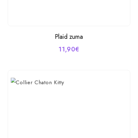
Plaid zuma
AJOUTER AU PANIER
11,90
€