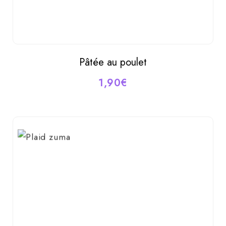
Pâtée au poulet
AJOUTER AU PANIER
1,90
€